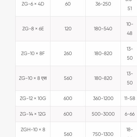
ZG-6 × 4D
60
36-250
51
10-
ZG-8 × 6E
120
180-540
48
13-
ZG-10 × 8F
260
180-820
50
13-
ZG-10 × 8 एस
560
180-820
50
ZG-12 × 10G
600
360-1200
11-58
ZG-14 × 12G
600
500-3000
6-66
ZGH-10 × 8
18-
560
750-1300