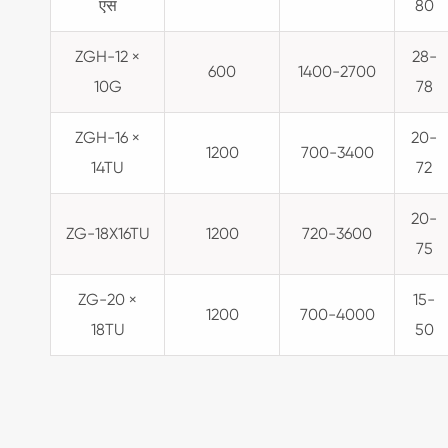
एस
80
ZGH-12 ×
28-
600
1400-2700
10G
78
ZGH-16 ×
20-
1200
700-3400
14TU
72
20-
ZG-18X16TU
1200
720-3600
75
ZG-20 ×
15-
1200
700-4000
18TU
50