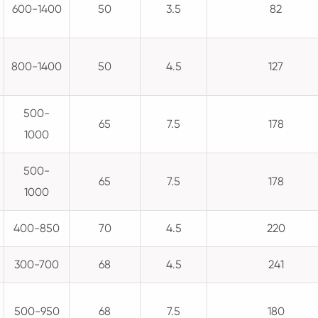
600-1400
50
3.5
82
800-1400
50
4.5
127
500-
65
7.5
178
1000
500-
65
7.5
178
1000
400-850
70
4.5
220
300-700
68
4.5
241
500-950
68
7.5
180