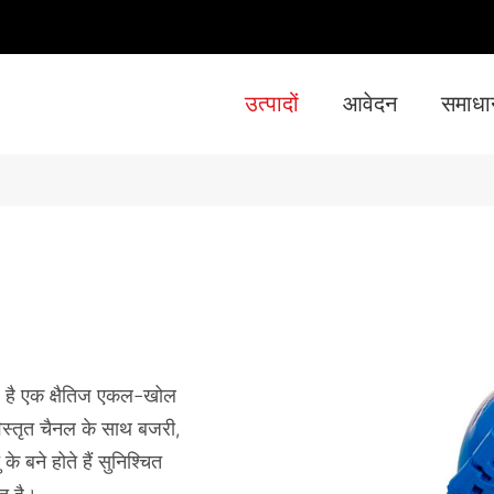
उत्पादों
आवेदन
समाधा
- सुपर ST-4 (
- सुपर ST-6 (6 इंच x 6 इंच) क्षैतिज आत्म भड़का
- सुपर 
प है एक क्षैतिज एकल-खोल
िस्तृत चैनल के साथ बजरी,
 बने होते हैं सुनिश्चित