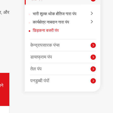
ता, और
भारी शुल्क थोक क्षैतिज गारा पंप

कार्यक्षेत्र नाबदान गारा पंप

छिड़कना बजरी पंप
केन्द्रापसारक पंप्स

डायाफ्राम पंप

तेल पंप

पनडुब्बी पंपों

ने