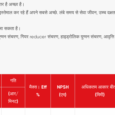
र है अच्छा है।
्तेमाल कर रहे हैं अपने सबसे अच्छे. लंबे समय से सेवा जीवन, उच्च दक्ष
ा जा सकता है।
युग्मन संचरण, गियर reducer संचरण, हाइड्रोलिक युग्मन संचरण, आवृत्ति
गति
मैक्स। Eff
NPSH
अधिकतम आकार बीत
(आर/
%
(एम)
(मिमी)
मिनट)