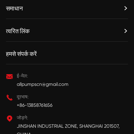
समाधान

त्वरित लिंक

हमसे संपर्क करें

ई-मेल:
allpumpscn@gmail.com

दूरभाष:
+86-13858761656

जोड़ने:
JINSHAN INDUSTRIAL ZONE, SHANGHAI 201507,