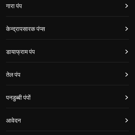
गारा पंप

केन्द्रापसारक पंप्स

डायाफ्राम पंप

तेल पंप

पनडुब्बी पंपों

आवेदन
