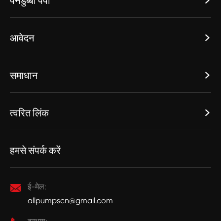
पनडुब्बी पंपों

आवेदन

समाधान

त्वरित लिंक

हमसे संपर्क करें

ई-मेल:
allpumpscn@gmail.com