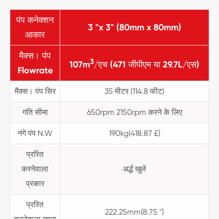
पंप कनेक्शन
3 "x 3" (80mm x 80mm)
आकार
मैक्स। पंप
3
107m
/एच (471 जीपीएम या 29.7L/एस)
Flowrate
मैक्स। पंप सिर
35 मीटर (114.8 फीट)
गति सीमा
650rpm 2150rpm करने के लिए
नंगे पंप N.W
190kg(418.87 £)
प्ररित
करनेवाला
अर्द्ध खुले
प्रकार
प्ररित
222.25mm(8.75 ")