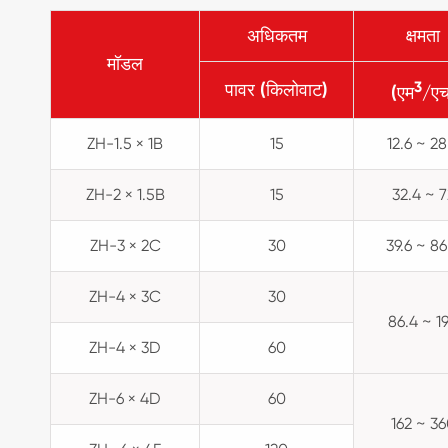
अधिकतम
क्षमता
मॉडल
3
पावर (किलोवाट)
(एम
/एच
ZH-1.5 × 1B
15
12.6 ~ 28
ZH-2 × 1.5B
15
32.4 ~ 7
ZH-3 × 2C
30
39.6 ~ 86
ZH-4 × 3C
30
86.4 ~ 1
ZH-4 × 3D
60
ZH-6 × 4D
60
162 ~ 3