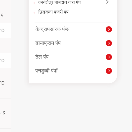
कार्यक्षेत्र नाबदान गारा पंप

छिड़कना बजरी पंप
 9
केन्द्रापसारक पंप्स

 10
डायाफ्राम पंप

तेल पंप

 10
पनडुब्बी पंपों

 10
~ 9