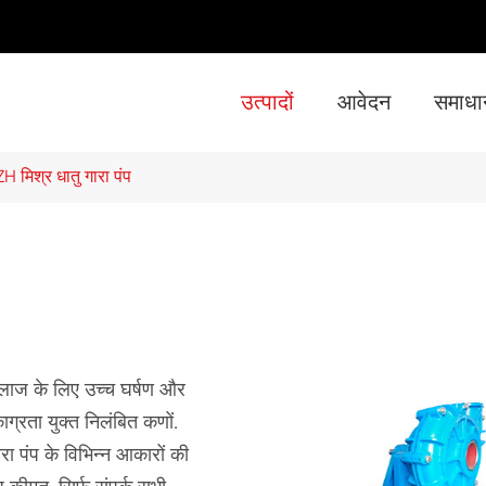
उत्पादों
आवेदन
समाधा
- सुपर ST-4 (
- सुपर ST-6 (6 इंच x 6 इंच) क्षैतिज आत्म भड़का
- सुपर 
ZH मिश्र धातु गारा पंप
इलाज के लिए उच्च घर्षण और
ग्रता युक्त निलंबित कणों.
ारा पंप के विभिन्न आकारों की