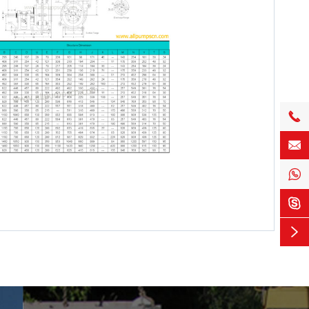




