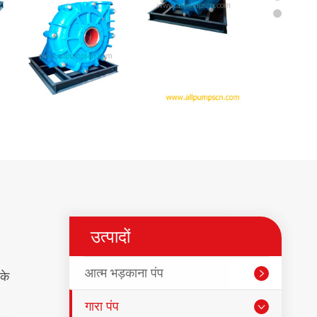
उत्पादों
आत्म भड़काना पंप

के
गारा पंप
